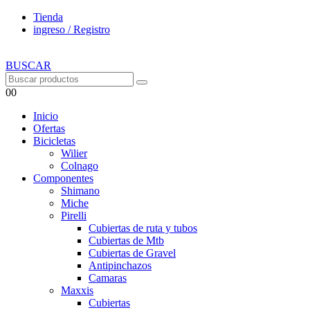
Tienda
ingreso / Registro
BUSCAR
0
0
Inicio
Ofertas
Bicicletas
Wilier
Colnago
Componentes
Shimano
Miche
Pirelli
Cubiertas de ruta y tubos
Cubiertas de Mtb
Cubiertas de Gravel
Antipinchazos
Camaras
Maxxis
Cubiertas