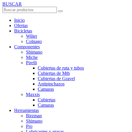
BUSCAR
Inicio
Ofertas
Bicicletas
Wilier
Colnago
Componentes
Shimano
Miche
Pirelli
Cubiertas de ruta y tubos
Cubiertas de Mtb
Cubiertas de Gravel
Antipinchazos
Camaras
Maxxis
Cubiertas
Camaras
Herramientas
Birzman
Shimano
Pro
Lubricantes y grasas