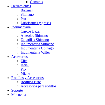
Camaras
Herramientas
Birzman
Shimano
Pro
Lubricantes y grasas
Indumentaria
Cascos Lazer
Anteojos Shimano
Zapatillas Shimano
Indumentaria Shimano
Indumentaria Colnago
Indumentaria Wilier
Accesorios
Elite
Infini
Pro
Miche
Rodillos y Accesorios
Rodillos Elite
Accesorios para rodillos
Soporte
Mi cuenta