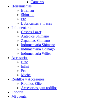
Camaras
Herramientas
Birzman
Shimano
Pro
Lubricantes y grasas
Indumentaria
Cascos Lazer
Anteojos Shimano
Zapatillas Shimano
Indumentaria Shimano
Indumentaria Colnago
Indumentaria Wilier
Accesorios
Elite
Infini
Pro
Miche
Rodillos y Accesorios
Rodillos Elite
Accesorios para rodillos
Soporte
Mi cuenta