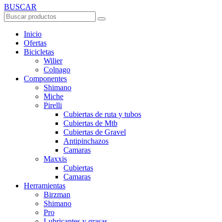
BUSCAR
Inicio
Ofertas
Bicicletas
Wilier
Colnago
Componentes
Shimano
Miche
Pirelli
Cubiertas de ruta y tubos
Cubiertas de Mtb
Cubiertas de Gravel
Antipinchazos
Camaras
Maxxis
Cubiertas
Camaras
Herramientas
Birzman
Shimano
Pro
Lubricantes y grasas