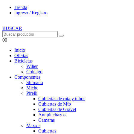
Tienda
ingreso / Registro
BUSCAR
0
0
Inicio
Ofertas
Bicicletas
Wilier
Colnago
Componentes
Shimano
Miche
Pirelli
Cubiertas de ruta y tubos
Cubiertas de Mtb
Cubiertas de Gravel
Antipinchazos
Camaras
Maxxis
Cubiertas