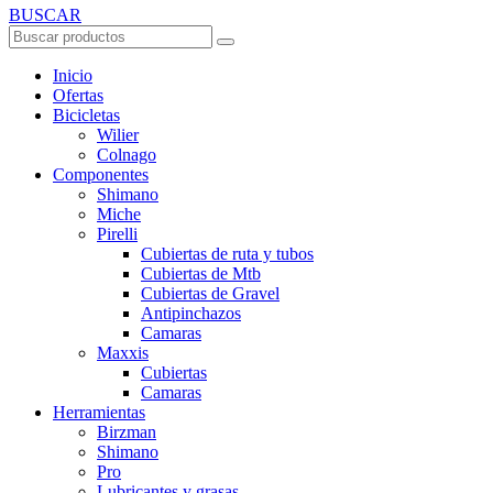
BUSCAR
Inicio
Ofertas
Bicicletas
Wilier
Colnago
Componentes
Shimano
Miche
Pirelli
Cubiertas de ruta y tubos
Cubiertas de Mtb
Cubiertas de Gravel
Antipinchazos
Camaras
Maxxis
Cubiertas
Camaras
Herramientas
Birzman
Shimano
Pro
Lubricantes y grasas