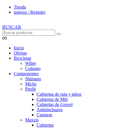
Tienda
ingreso / Registro
BUSCAR
0
0
Inicio
Ofertas
Bicicletas
Wilier
Colnago
Componentes
Shimano
Miche
Pirelli
Cubiertas de ruta y tubos
Cubiertas de Mtb
Cubiertas de Gravel
Antipinchazos
Camaras
Maxxis
Cubiertas