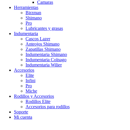
Camaras
Herramientas
Birzman
Shimano
Pro
Lubricantes y grasas
Indumentaria
Cascos Lazer
Anteojos Shimano
Zapatillas Shimano
Indumentaria Shimano
Indumentaria Colnago
Indumentaria Wilier
Accesorios
Elite
Infini
Pro
Miche
Rodillos y Accesorios
Rodillos Elite
Accesorios para rodillos
Soporte
Mi cuenta