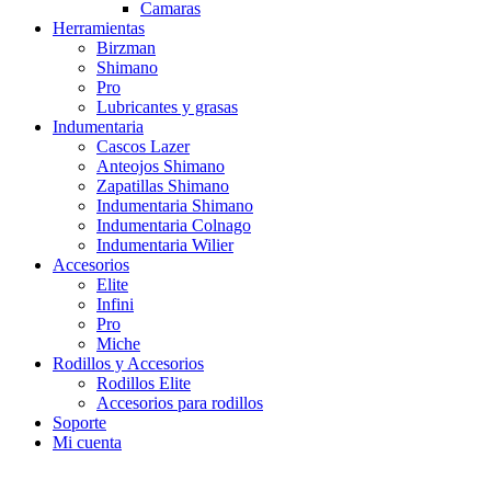
Camaras
Herramientas
Birzman
Shimano
Pro
Lubricantes y grasas
Indumentaria
Cascos Lazer
Anteojos Shimano
Zapatillas Shimano
Indumentaria Shimano
Indumentaria Colnago
Indumentaria Wilier
Accesorios
Elite
Infini
Pro
Miche
Rodillos y Accesorios
Rodillos Elite
Accesorios para rodillos
Soporte
Mi cuenta