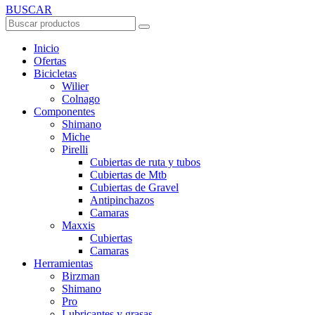
BUSCAR
Inicio
Ofertas
Bicicletas
Wilier
Colnago
Componentes
Shimano
Miche
Pirelli
Cubiertas de ruta y tubos
Cubiertas de Mtb
Cubiertas de Gravel
Antipinchazos
Camaras
Maxxis
Cubiertas
Camaras
Herramientas
Birzman
Shimano
Pro
Lubricantes y grasas