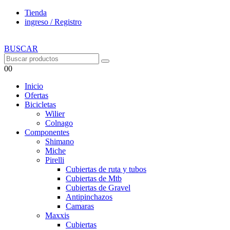
Tienda
ingreso / Registro
BUSCAR
0
0
Inicio
Ofertas
Bicicletas
Wilier
Colnago
Componentes
Shimano
Miche
Pirelli
Cubiertas de ruta y tubos
Cubiertas de Mtb
Cubiertas de Gravel
Antipinchazos
Camaras
Maxxis
Cubiertas