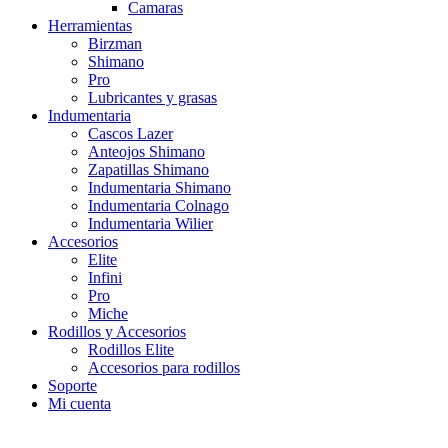
Camaras
Herramientas
Birzman
Shimano
Pro
Lubricantes y grasas
Indumentaria
Cascos Lazer
Anteojos Shimano
Zapatillas Shimano
Indumentaria Shimano
Indumentaria Colnago
Indumentaria Wilier
Accesorios
Elite
Infini
Pro
Miche
Rodillos y Accesorios
Rodillos Elite
Accesorios para rodillos
Soporte
Mi cuenta