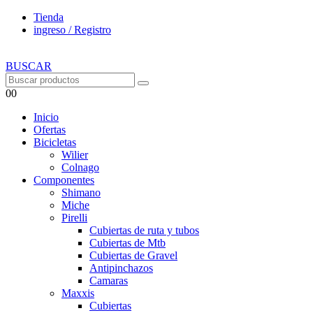
Tienda
ingreso / Registro
BUSCAR
0
0
Inicio
Ofertas
Bicicletas
Wilier
Colnago
Componentes
Shimano
Miche
Pirelli
Cubiertas de ruta y tubos
Cubiertas de Mtb
Cubiertas de Gravel
Antipinchazos
Camaras
Maxxis
Cubiertas