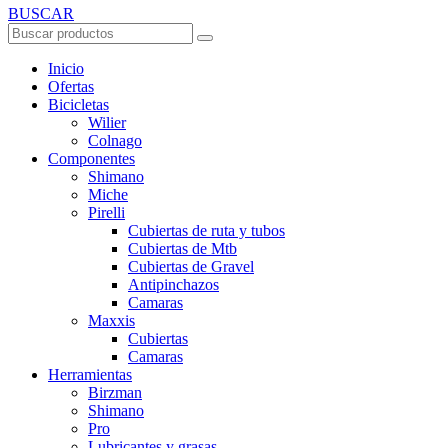
BUSCAR
Inicio
Ofertas
Bicicletas
Wilier
Colnago
Componentes
Shimano
Miche
Pirelli
Cubiertas de ruta y tubos
Cubiertas de Mtb
Cubiertas de Gravel
Antipinchazos
Camaras
Maxxis
Cubiertas
Camaras
Herramientas
Birzman
Shimano
Pro
Lubricantes y grasas