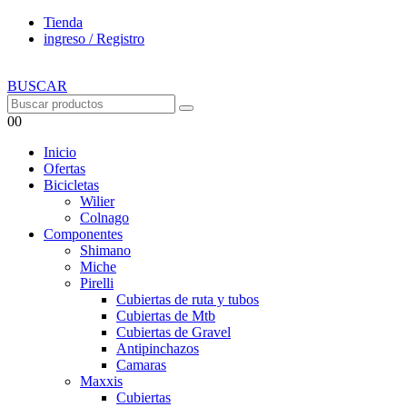
Tienda
ingreso / Registro
BUSCAR
0
0
Inicio
Ofertas
Bicicletas
Wilier
Colnago
Componentes
Shimano
Miche
Pirelli
Cubiertas de ruta y tubos
Cubiertas de Mtb
Cubiertas de Gravel
Antipinchazos
Camaras
Maxxis
Cubiertas