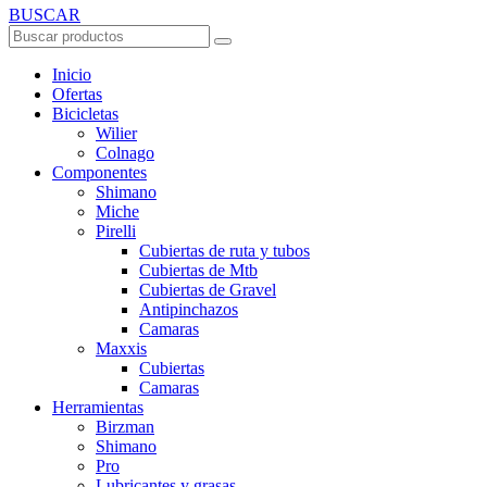
BUSCAR
Inicio
Ofertas
Bicicletas
Wilier
Colnago
Componentes
Shimano
Miche
Pirelli
Cubiertas de ruta y tubos
Cubiertas de Mtb
Cubiertas de Gravel
Antipinchazos
Camaras
Maxxis
Cubiertas
Camaras
Herramientas
Birzman
Shimano
Pro
Lubricantes y grasas