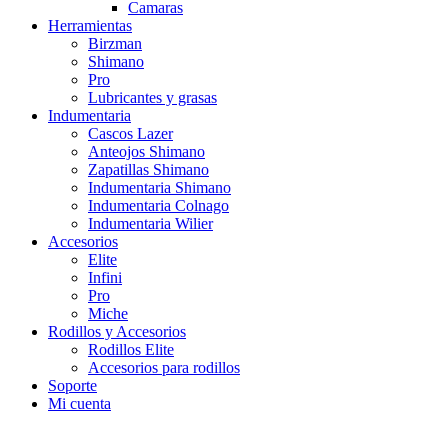
Camaras
Herramientas
Birzman
Shimano
Pro
Lubricantes y grasas
Indumentaria
Cascos Lazer
Anteojos Shimano
Zapatillas Shimano
Indumentaria Shimano
Indumentaria Colnago
Indumentaria Wilier
Accesorios
Elite
Infini
Pro
Miche
Rodillos y Accesorios
Rodillos Elite
Accesorios para rodillos
Soporte
Mi cuenta