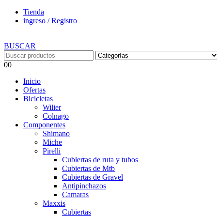
Tienda
ingreso / Registro
BUSCAR
0
0
Inicio
Ofertas
Bicicletas
Wilier
Colnago
Componentes
Shimano
Miche
Pirelli
Cubiertas de ruta y tubos
Cubiertas de Mtb
Cubiertas de Gravel
Antipinchazos
Camaras
Maxxis
Cubiertas