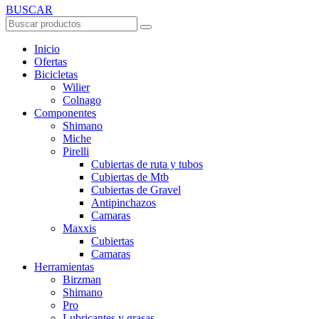
BUSCAR
Inicio
Ofertas
Bicicletas
Wilier
Colnago
Componentes
Shimano
Miche
Pirelli
Cubiertas de ruta y tubos
Cubiertas de Mtb
Cubiertas de Gravel
Antipinchazos
Camaras
Maxxis
Cubiertas
Camaras
Herramientas
Birzman
Shimano
Pro
Lubricantes y grasas