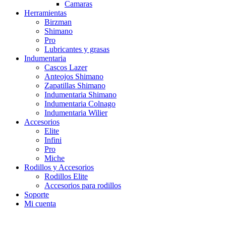
Camaras
Herramientas
Birzman
Shimano
Pro
Lubricantes y grasas
Indumentaria
Cascos Lazer
Anteojos Shimano
Zapatillas Shimano
Indumentaria Shimano
Indumentaria Colnago
Indumentaria Wilier
Accesorios
Elite
Infini
Pro
Miche
Rodillos y Accesorios
Rodillos Elite
Accesorios para rodillos
Soporte
Mi cuenta