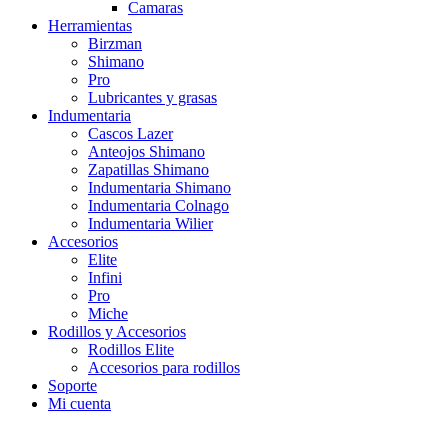
Camaras
Herramientas
Birzman
Shimano
Pro
Lubricantes y grasas
Indumentaria
Cascos Lazer
Anteojos Shimano
Zapatillas Shimano
Indumentaria Shimano
Indumentaria Colnago
Indumentaria Wilier
Accesorios
Elite
Infini
Pro
Miche
Rodillos y Accesorios
Rodillos Elite
Accesorios para rodillos
Soporte
Mi cuenta