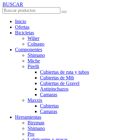
BUSCAR
Inicio
Ofertas
Bicicletas
Wilier
Colnago
Componentes
Shimano
Miche
Pirelli
Cubiertas de ruta y tubos
Cubiertas de Mtb
Cubiertas de Gravel
Antipinchazos
Camaras
Maxxis
Cubiertas
Camaras
Herramientas
Birzman
Shimano
Pro
Lubricantes y grasas