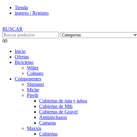
Tienda
ingreso / Registro
BUSCAR
0
0
Inicio
Ofertas
Bicicletas
Wilier
Colnago
Componentes
Shimano
Miche
Pirelli
Cubiertas de ruta y tubos
Cubiertas de Mtb
Cubiertas de Gravel
Antipinchazos
Camaras
Maxxis
Cubiertas