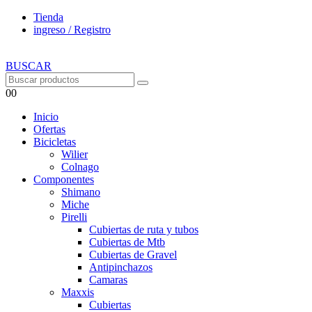
Tienda
ingreso / Registro
BUSCAR
0
0
Inicio
Ofertas
Bicicletas
Wilier
Colnago
Componentes
Shimano
Miche
Pirelli
Cubiertas de ruta y tubos
Cubiertas de Mtb
Cubiertas de Gravel
Antipinchazos
Camaras
Maxxis
Cubiertas