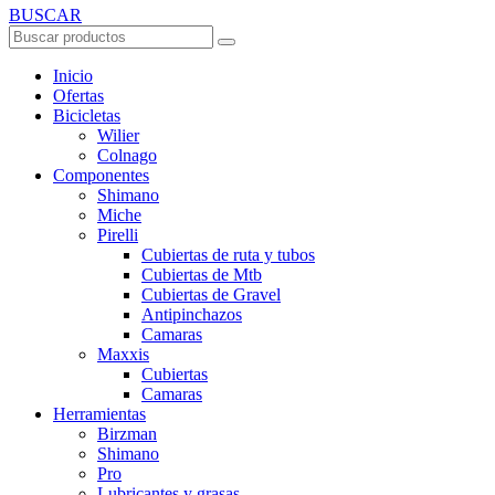
BUSCAR
Inicio
Ofertas
Bicicletas
Wilier
Colnago
Componentes
Shimano
Miche
Pirelli
Cubiertas de ruta y tubos
Cubiertas de Mtb
Cubiertas de Gravel
Antipinchazos
Camaras
Maxxis
Cubiertas
Camaras
Herramientas
Birzman
Shimano
Pro
Lubricantes y grasas