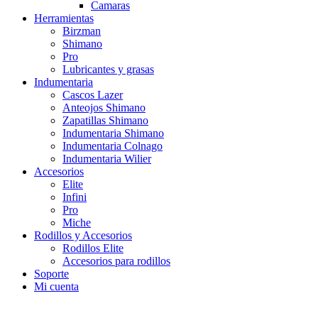
Camaras
Herramientas
Birzman
Shimano
Pro
Lubricantes y grasas
Indumentaria
Cascos Lazer
Anteojos Shimano
Zapatillas Shimano
Indumentaria Shimano
Indumentaria Colnago
Indumentaria Wilier
Accesorios
Elite
Infini
Pro
Miche
Rodillos y Accesorios
Rodillos Elite
Accesorios para rodillos
Soporte
Mi cuenta