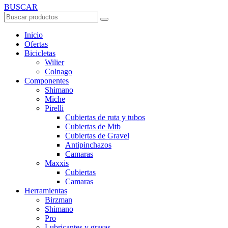
BUSCAR
Inicio
Ofertas
Bicicletas
Wilier
Colnago
Componentes
Shimano
Miche
Pirelli
Cubiertas de ruta y tubos
Cubiertas de Mtb
Cubiertas de Gravel
Antipinchazos
Camaras
Maxxis
Cubiertas
Camaras
Herramientas
Birzman
Shimano
Pro
Lubricantes y grasas