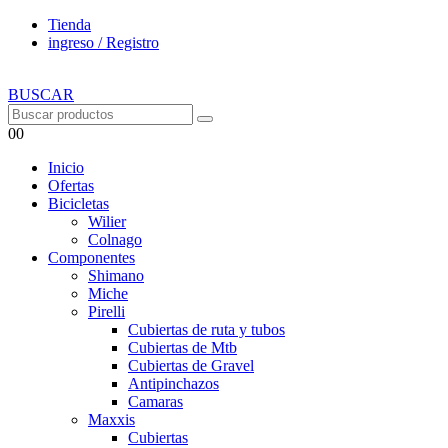
Tienda
ingreso / Registro
BUSCAR
0
0
Inicio
Ofertas
Bicicletas
Wilier
Colnago
Componentes
Shimano
Miche
Pirelli
Cubiertas de ruta y tubos
Cubiertas de Mtb
Cubiertas de Gravel
Antipinchazos
Camaras
Maxxis
Cubiertas