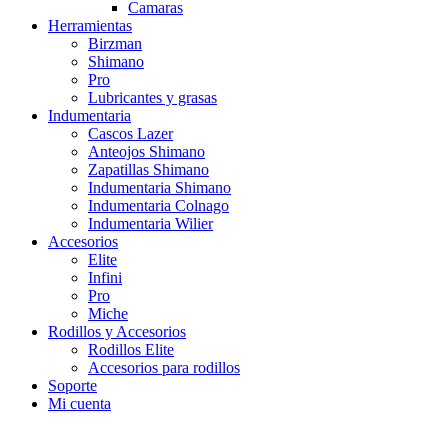
Camaras
Herramientas
Birzman
Shimano
Pro
Lubricantes y grasas
Indumentaria
Cascos Lazer
Anteojos Shimano
Zapatillas Shimano
Indumentaria Shimano
Indumentaria Colnago
Indumentaria Wilier
Accesorios
Elite
Infini
Pro
Miche
Rodillos y Accesorios
Rodillos Elite
Accesorios para rodillos
Soporte
Mi cuenta