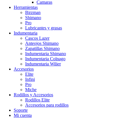
Camaras
Herramientas
Birzman
Shimano
Pro
Lubricantes y grasas
Indumentaria
Cascos Lazer
Anteojos Shimano
Zapatillas Shimano
Indumentaria Shimano
Indumentaria Colnago
Indumentaria Wilier
Accesorios
Elite
Infini
Pro
Miche
Rodillos y Accesorios
Rodillos Elite
Accesorios para rodillos
Soporte
Mi cuenta