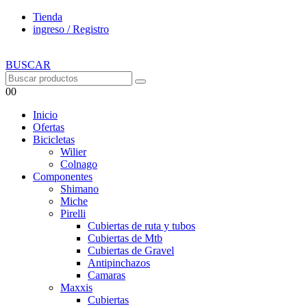
Tienda
ingreso / Registro
BUSCAR
0
0
Inicio
Ofertas
Bicicletas
Wilier
Colnago
Componentes
Shimano
Miche
Pirelli
Cubiertas de ruta y tubos
Cubiertas de Mtb
Cubiertas de Gravel
Antipinchazos
Camaras
Maxxis
Cubiertas