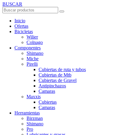
BUSCAR
Inicio
Ofertas
Bicicletas
Wilier
Colnago
Componentes
Shimano
Miche
Pirelli
Cubiertas de ruta y tubos
Cubiertas de Mtb
Cubiertas de Gravel
Antipinchazos
Camaras
Maxxis
Cubiertas
Camaras
Herramientas
Birzman
Shimano
Pro
Lubricantes y grasas