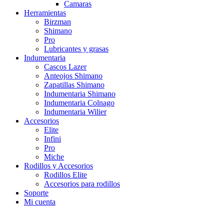
Camaras
Herramientas
Birzman
Shimano
Pro
Lubricantes y grasas
Indumentaria
Cascos Lazer
Anteojos Shimano
Zapatillas Shimano
Indumentaria Shimano
Indumentaria Colnago
Indumentaria Wilier
Accesorios
Elite
Infini
Pro
Miche
Rodillos y Accesorios
Rodillos Elite
Accesorios para rodillos
Soporte
Mi cuenta