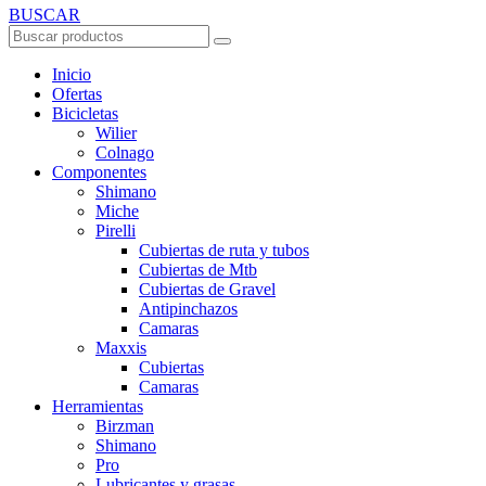
BUSCAR
Inicio
Ofertas
Bicicletas
Wilier
Colnago
Componentes
Shimano
Miche
Pirelli
Cubiertas de ruta y tubos
Cubiertas de Mtb
Cubiertas de Gravel
Antipinchazos
Camaras
Maxxis
Cubiertas
Camaras
Herramientas
Birzman
Shimano
Pro
Lubricantes y grasas