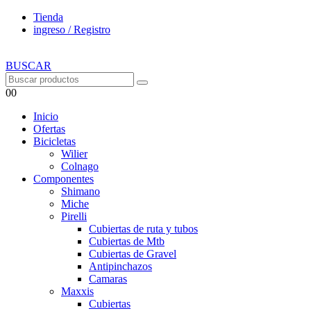
Tienda
ingreso / Registro
BUSCAR
0
0
Inicio
Ofertas
Bicicletas
Wilier
Colnago
Componentes
Shimano
Miche
Pirelli
Cubiertas de ruta y tubos
Cubiertas de Mtb
Cubiertas de Gravel
Antipinchazos
Camaras
Maxxis
Cubiertas