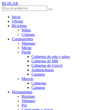
BUSCAR
Inicio
Ofertas
Bicicletas
Wilier
Colnago
Componentes
Shimano
Miche
Pirelli
Cubiertas de ruta y tubos
Cubiertas de Mtb
Cubiertas de Gravel
Antipinchazos
Camaras
Maxxis
Cubiertas
Camaras
Herramientas
Birzman
Shimano
Pro
Lubricantes y grasas