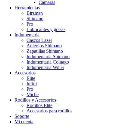
Camaras
Herramientas
Birzman
Shimano
Pro
Lubricantes y grasas
Indumentaria
Cascos Lazer
Anteojos Shimano
Zapatillas Shimano
Indumentaria Shimano
Indumentaria Colnago
Indumentaria Wilier
Accesorios
Elite
Infini
Pro
Miche
Rodillos y Accesorios
Rodillos Elite
Accesorios para rodillos
Soporte
Mi cuenta