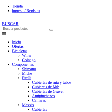
Tienda
ingreso / Registro
BUSCAR
0
0
Inicio
Ofertas
Bicicletas
Wilier
Colnago
Componentes
Shimano
Miche
Pirelli
Cubiertas de ruta y tubos
Cubiertas de Mtb
Cubiertas de Gravel
Antipinchazos
Camaras
Maxxis
Cubiertas