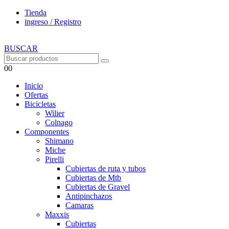
Tienda
ingreso / Registro
BUSCAR
0
0
Inicio
Ofertas
Bicicletas
Wilier
Colnago
Componentes
Shimano
Miche
Pirelli
Cubiertas de ruta y tubos
Cubiertas de Mtb
Cubiertas de Gravel
Antipinchazos
Camaras
Maxxis
Cubiertas