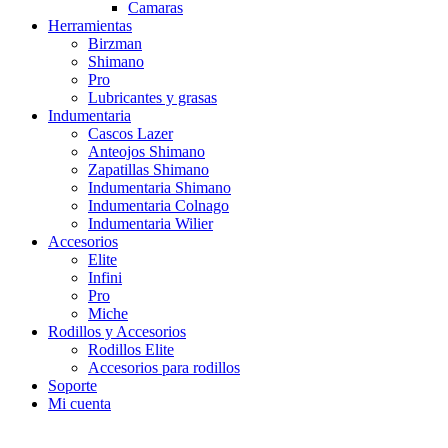
Camaras
Herramientas
Birzman
Shimano
Pro
Lubricantes y grasas
Indumentaria
Cascos Lazer
Anteojos Shimano
Zapatillas Shimano
Indumentaria Shimano
Indumentaria Colnago
Indumentaria Wilier
Accesorios
Elite
Infini
Pro
Miche
Rodillos y Accesorios
Rodillos Elite
Accesorios para rodillos
Soporte
Mi cuenta