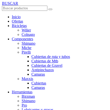
BUSCAR
Inicio
Ofertas
Bicicletas
Wilier
Colnago
Componentes
Shimano
Miche
Pirelli
Cubiertas de ruta y tubos
Cubiertas de Mtb
Cubiertas de Gravel
Antipinchazos
Camaras
Maxxis
Cubiertas
Camaras
Herramientas
Birzman
Shimano
Pro
Lubricantes y grasas