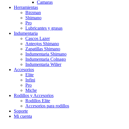
Camaras
Herramientas
Birzman
Shimano
Pro
Lubricantes y grasas
Indumentaria
Cascos Lazer
Anteojos Shimano
Zapatillas Shimano
Indumentaria Shimano
Indumentaria Colnago
Indumentaria Wilier
Accesorios
Elite
Infini
Pro
Miche
Rodillos y Accesorios
Rodillos Elite
Accesorios para rodillos
Soporte
Mi cuenta