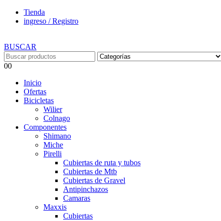
Tienda
ingreso / Registro
BUSCAR
0
0
Inicio
Ofertas
Bicicletas
Wilier
Colnago
Componentes
Shimano
Miche
Pirelli
Cubiertas de ruta y tubos
Cubiertas de Mtb
Cubiertas de Gravel
Antipinchazos
Camaras
Maxxis
Cubiertas