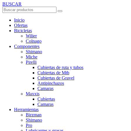
BUSCAR
Inicio
Ofertas
Bicicletas
Wilier
Colnago
Componentes
Shimano
Miche
Pirelli
Cubiertas de ruta y tubos
Cubiertas de Mtb
Cubiertas de Gravel
Antipinchazos
Camaras
Maxxis
Cubiertas
Camaras
Herramientas
Birzman
Shimano
Pro
Lubricantes y grasas